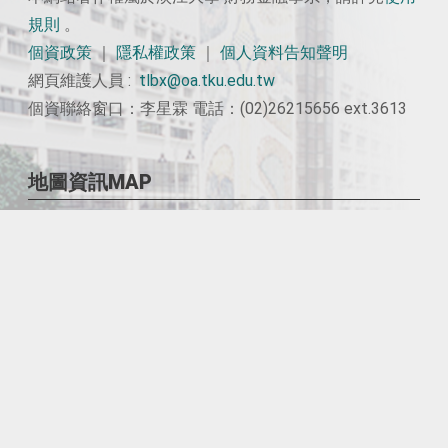
規則
。
個資政策
｜
隱私權政策
｜
個人資料告知聲明
網頁維護人員 :
tlbx@oa.tku.edu.tw
個資聯絡窗口：李星霖 電話：(02)26215656 ext.3613
地圖資訊MAP