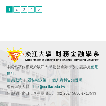
1
2
3
4
5
本網站著作權屬於淡江大學 財務金融學系，請詳見
使用
規則
。
個資政策
｜
隱私權政策
｜
個人資料告知聲明
網頁維護人員 :
tlbx@oa.tku.edu.tw
個資聯絡窗口：李星霖 電話：(02)26215656 ext.3613