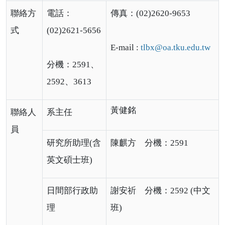
聯絡方
電話：
傳真：(02)2620-9653
式
(02)2621-5656
E-mail :
tlbx@oa.tku.edu.tw
分機：2591、
2592、3613
黃健銘
聯絡人
系主任
員
研究所助理(含
陳麒方 分機：2591
英文碩士班)
日間部行政助
謝安祈 分機：2592 (中文
理
班)