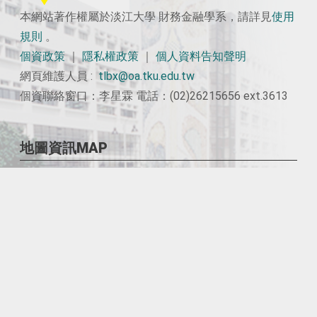
本網站著作權屬於淡江大學 財務金融學系，請詳見
使用
規則
。
個資政策
｜
隱私權政策
｜
個人資料告知聲明
網頁維護人員 :
tlbx@oa.tku.edu.tw
個資聯絡窗口：李星霖 電話：(02)26215656 ext.3613
地圖資訊MAP