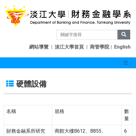
網站導覽
|
淡江大學首頁
|
商管學院
|
English
硬體設備
名稱
規格
數
量
財務金融系所研究
商館大樓B612、B855、
6