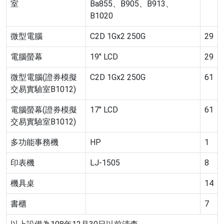
室
Ba855、B905、B913、
B1020
微型電腦
C2D 1Gx2 250G
29
電腦螢幕
19″ LCD
29
微型電腦(證券模擬
C2D 1Gx2 250G
61
交易實驗室B1012)
電腦螢幕(證券模擬
17″ LCD
61
交易實驗室B1012)
多功能事務機
HP
1
印表機
LJ-1505
8
機具桌
14
書櫃
7