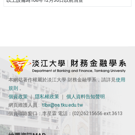
以上設備為108年12月30日以前清查
本網站著作權屬於淡江大學 財務金融學系，請詳見
使用
規則
。
個資政策
｜
隱私權政策
｜
個人資料告知聲明
網頁維護人員 :
tlbx@oa.tku.edu.tw
個資聯絡窗口：李星霖 電話：(02)26215656 ext.3613