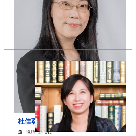
尤靜華
職稱: 副教授
學歷: 國立東華大學經濟學系博士
研究專長: 財務計量、行為財務、公司理財、資
產定價
Email:
170340@o365.tku.edu.tw
杜佳蓉
職稱: 副教授