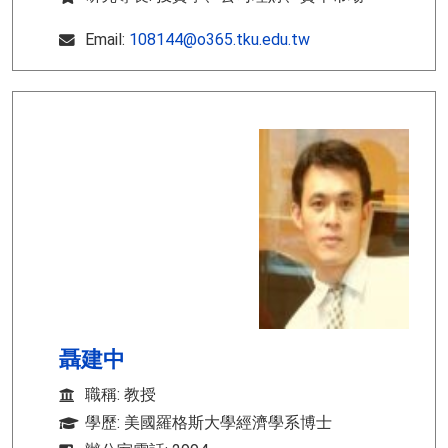
Email:
108144@o365.tku.edu.tw
聶建中
職稱: 教授
學歷: 美國羅格斯大學經濟學系博士