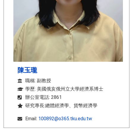
陳玉瓏
職稱: 副教授
學歷: 美國俄亥俄州立大學經濟系博士
辦公室電話: 2861
研究專長:總體經濟學、貨幣經濟學
Email:
100892@o365.tku.edu.tw