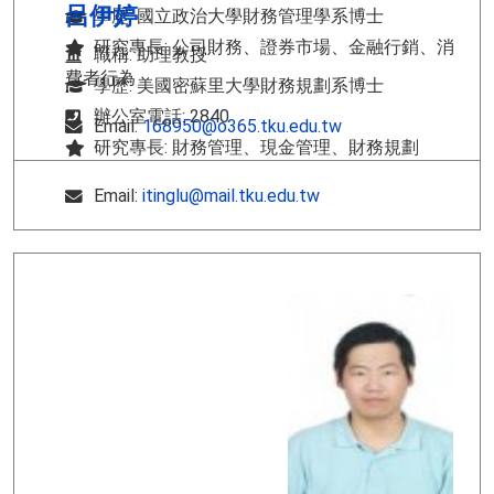
呂伊婷
學歷: 國立政治大學財務管理學系博士
研究專長: 公司財務、證券市場、金融行銷、消
職稱: 助理教授
費者行為
學歷: 美國密蘇里大學財務規劃系博士
辦公室電話: 2840
Email:
168950@o365.tku.edu.tw
研究專長: 財務管理、現金管理、財務規劃
Email:
itinglu@mail.tku.edu.tw