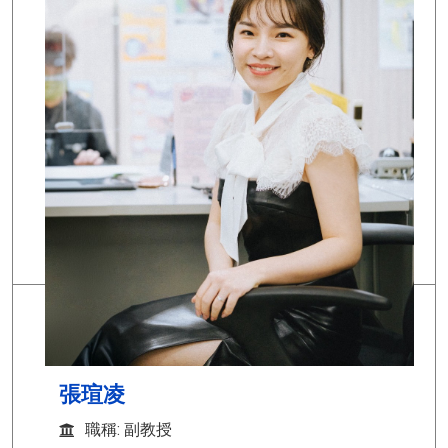
魏筱昀
職稱: 副教授
學歷: 國立政治大學風險管理與保險學系博士
研究專長: 統計學、應用統計學、金融行銷、貨
幣銀行學、經濟學、財務管理、金融市場、理財工
具與規劃實務、財富管理、永續金融、保險學、風
險管理、保險行銷策略、金融科技、企業倫理
Email:
168966@o365.tku.edu.tw
張瑄凌
職稱: 副教授