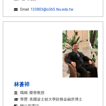
Email:
133803@o365.tku.edu.tw
林蒼祥
職稱: 榮譽教授
學歷: 美國波士頓大學財務金融所博士
辦公室電話: