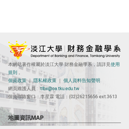
本網站著作權屬於淡江大學 財務金融學系，請詳見
使用
規則
。
個資政策
｜
隱私權政策
｜
個人資料告知聲明
網頁維護人員 :
tlbx@oa.tku.edu.tw
個資聯絡窗口：李星霖 電話：(02)26215656 ext.3613
地圖資訊MAP