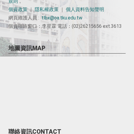
規則
。
個資政策
｜
隱私權政策
｜
個人資料告知聲明
網頁維護人員 :
tlbx@oa.tku.edu.tw
個資聯絡窗口：李星霖 電話：(02)26215656 ext.3613
地圖資訊MAP
聯絡資訊CONTACT