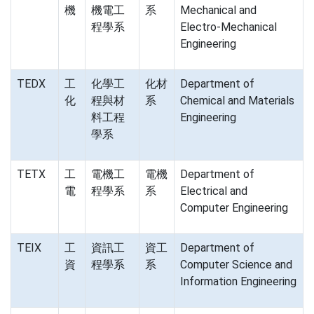
機
機電工
系
Mechanical and
程學系
Electro-Mechanical
Engineering
TEDX
工
化學工
化材
Department of
化
程與材
系
Chemical and Materials
料工程
Engineering
學系
TETX
工
電機工
電機
Department of
電
程學系
系
Electrical and
Computer Engineering
TEIX
工
資訊工
資工
Department of
資
程學系
系
Computer Science and
Information Engineering