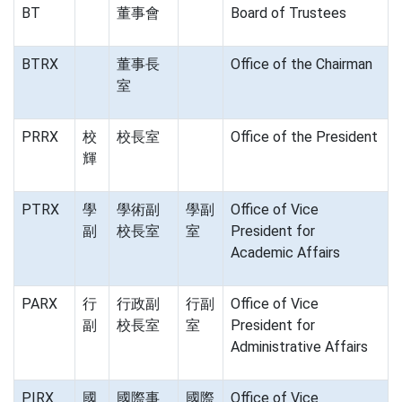
BT
董事會
Board of Trustees
BTRX
董事長
Office of the Chairman
室
PRRX
校
校長室
Office of the President
輝
PTRX
學
學術副
學副
Office of Vice
副
校長室
室
President for
Academic Affairs
PARX
行
行政副
行副
Office of Vice
副
校長室
室
President for
Administrative Affairs
PIRX
國
國際事
國際
Office of Vice