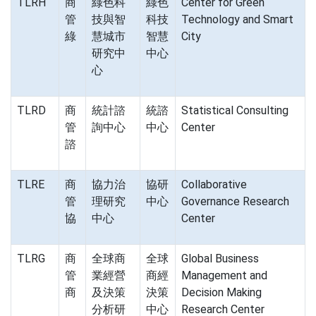
TLRH
商
綠色科
綠色
Center for Green
管
技與智
科技
Technology and Smart
綠
慧城市
智慧
City
研究中
中心
心
TLRD
商
統計諮
統諮
Statistical Consulting
管
詢中心
中心
Center
諮
TLRE
商
協力治
協研
Collaborative
管
理研究
中心
Governance Research
協
中心
Center
TLRG
商
全球商
全球
Global Business
管
業經營
商經
Management and
商
及決策
決策
Decision Making
分析研
中心
Research Center