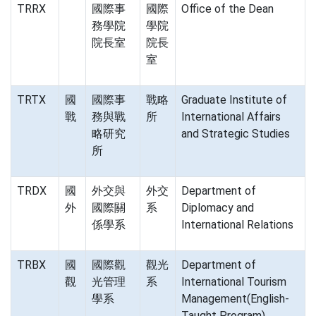
TRRX
國際事
國際
Office of the Dean
務學院
學院
院長室
院長
室
TRTX
國
國際事
戰略
Graduate Institute of
戰
務與戰
所
International Affairs
略研究
and Strategic Studies
所
TRDX
國
外交與
外交
Department of
外
國際關
系
Diplomacy and
係學系
International Relations
TRBX
國
國際觀
觀光
Department of
觀
光管理
系
International Tourism
學系
Management(English-
Taught Program)