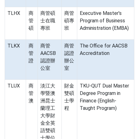
TLHX
商
商管碩
商管
Executive Master’s
管
士在職
碩專
Program of Business
碩
專班
班
Administration (EMBA)
TLKX
商
商管
商管
The Office for AACSB
管
AACSB
認證
Accreditation
證
認證辦
辦公
公室
室
TLUX
商
淡江大
財金
TKU-QUT Dual Master
管
學暨澳
雙碩
Degree Program in
澳
洲昆士
士學
Finance (English-
蘭理工
程
Taught Program)
大學財
金全英
語雙碩
士學位