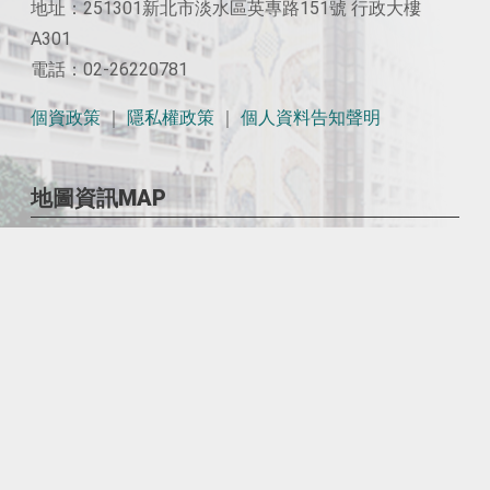
地址：251301新北市淡水區英專路151號 行政大樓
A301
電話：02-26220781
個資政策
｜
隱私權政策
｜
個人資料告知聲明
地圖資訊MAP