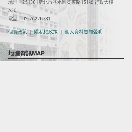
地址：251301新北市淡水區英專路151號 行政大樓
A301
電話：02-26220781
個資政策
｜
隱私權政策
｜
個人資料告知聲明
地圖資訊MAP