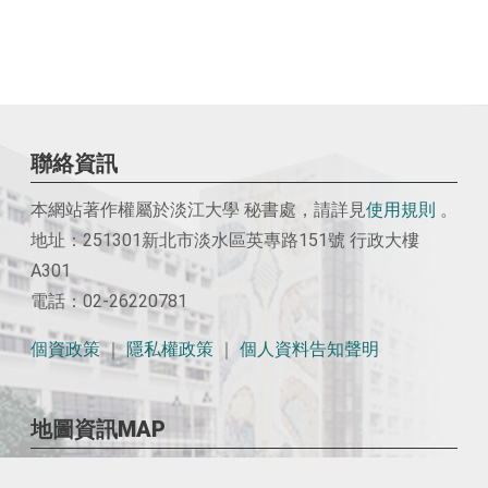
聯絡資訊
本網站著作權屬於淡江大學 秘書處，請詳見
使用
規則
。
地址：251301新北市淡水區英專路151號 行政大樓
A301
電話：02-26220781
個資政策
｜
隱私權政策
｜
個人資料告知聲明
地圖資訊MAP