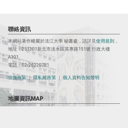
聯絡資訊
本網站著作權屬於淡江大學 秘書處，請詳見
使用
規則
。
地址：251301新北市淡水區英專路151號 行政大樓
A301
電話：02-26220781
個資政策
｜
隱私權政策
｜
個人資料告知聲明
地圖資訊MAP