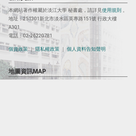
本網站著作權屬於淡江大學 秘書處，請詳見
使用
規則
。
地址：251301新北市淡水區英專路151號 行政大樓
A301
電話：02-26220781
個資政策
｜
隱私權政策
｜
個人資料告知聲明
地圖資訊MAP