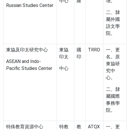
中心
羅
增。
Russian Studies Center
二、隸
屬外國
語文學
院。
東協及印太研究中心
東協
國
TRRD
一、更
印太
印
名。原
ASEAN and Indo-
東協研
Pacific Studies Center
中心
究中
心。
二、隸
屬國際
事務學
院。
特殊教育資源中心
特教
教
ATQX
一、更