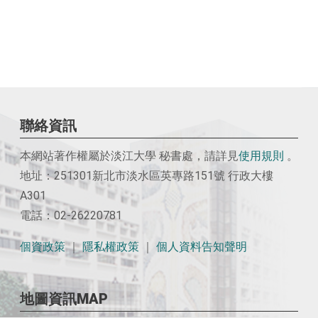
聯絡資訊
本網站著作權屬於淡江大學 秘書處，請詳見
使用
規則
。
地址：251301新北市淡水區英專路151號 行政大樓
A301
電話：02-26220781
個資政策
｜
隱私權政策
｜
個人資料告知聲明
地圖資訊MAP