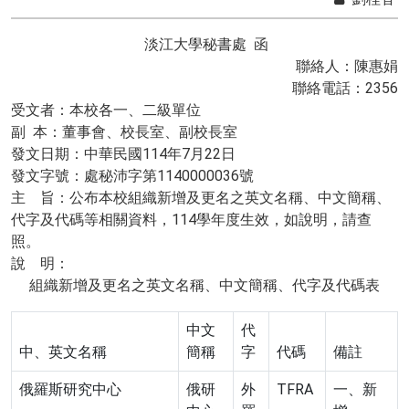
淡江大學秘書處 函
聯絡人：陳惠娟
聯絡電話：2356
受文者：本校各一、二級單位
副 本：董事會、校長室、副校長室
發文日期：中華民國114年7月22日
發文字號：處秘沛字第1140000036號
主 旨：公布本校組織新增及更名之英文名稱、中文簡稱、
代字及代碼等相關資料，114學年度生效，如說明，請查
照。
說 明：
組織新增及更名之英文名稱、中文簡稱、代字及代碼表
中文
代
中、英文名稱
簡稱
字
代碼
備註
俄羅斯研究中心
俄研
外
TFRA
一、新