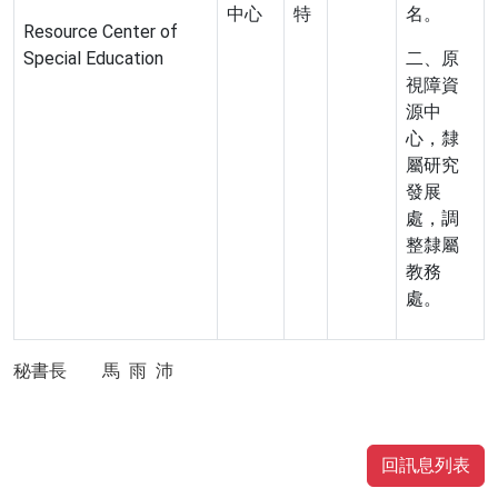
中心
特
名。
Resource Center of
Special Education
二、原
視障資
源中
心，隸
屬研究
發展
處，調
整隸屬
教務
處。
秘書長 馬 雨 沛
回訊息列表