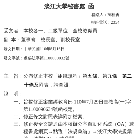
淡江大學秘書處
函
聯絡人：劉桂香
聯絡電話：
2354
受文者：本校各一、二級單位
、全校教職員
副
本：董事會、校長室、副校長室
發文日期：中華民國
110
年
8
月
16
日
發文字號：處秘法字第
1100000032
號
主 旨：公布
修正
本校「組織規程」
第五條、第九條、第二
十條
及附表，請查照。
說 明：
一、旨揭修正案業經教育部
110
年
7
月
29
日臺教高
(
一
)
字
第
1100090634
號函核定。
二、修正條文對照表詳附加檔案。
三、修正後全文請逕由本校辦公室自動化系統（
OA
）或
秘書處網頁→點選「法規彙編」→淡江大學法規彙