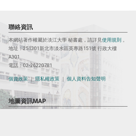
聯絡資訊
本網站著作權屬於淡江大學 秘書處，請詳見
使用
規則
。
地址：251301新北市淡水區英專路151號 行政大樓
A301
電話：02-26220781
個資政策
｜
隱私權政策
｜
個人資料告知聲明
地圖資訊MAP