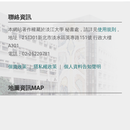
聯絡資訊
本網站著作權屬於淡江大學 秘書處，請詳見
使用
規則
。
地址：251301新北市淡水區英專路151號 行政大樓
A301
電話：02-26220781
個資政策
｜
隱私權政策
｜
個人資料告知聲明
地圖資訊MAP