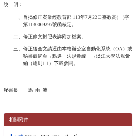
說 明：
一、旨揭修正案業經教育部
113
年
7
月
22
日臺教高
(
一
)
字
第
1130069295
號函核定。
二、修正條文對照表詳附加檔案。
三、修正後全文請逕由本校辦公室自動化系統（
OA
）或
秘書處網頁→點選「法規彙編」→淡江大學法規彙
編（總則
1-1
）下載參閱。
秘書長 馬
雨
沛
相關附件