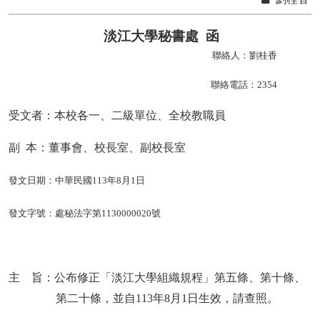
淡江大學秘書處
函
聯絡人：劉桂香
聯絡電話：
2354
受文者：本校各一、二級單位
、全校教職員
副
本：董事會、校長室、副校長室
發文日期：中華民國
113
年
8
月
1
日
發文字號：處秘法字第
1130000020
號
主 旨：公布
修正
「淡江大學組織規程」
第五條、第十條、
第二十條
，並
自
113
年
8
月
1
日生效
，請查照。