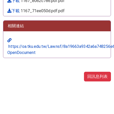
下載
1167_e062c786.pdf.pdf
下載
1167_71ee050d.pdf.pdf
相關連結
https://oa.tku.edu.tw/Law.nsf/8a19663a9342a6a74825
OpenDocument
回訊息列表