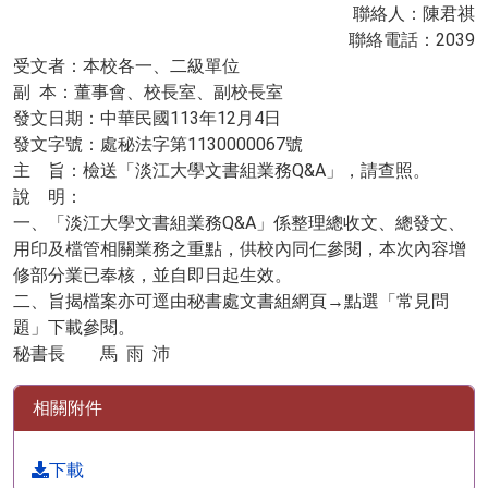
聯絡人：陳君祺
聯絡電話：2039
受文者：本校各一、二級單位
副 本：董事會、校長室、副校長室
發文日期：中華民國113年12月4日
發文字號：處秘法字第1130000067號
主 旨：檢送「淡江大學文書組業務Q&A」，請查照。
說 明：
一、「淡江大學文書組業務Q&A」係整理總收文、總發文、
用印及檔管相關業務之重點，供校內同仁參閱，本次內容增
修部分業已奉核，並自即日起生效。
二、旨揭檔案亦可逕由秘書處文書組網頁→點選「常見問
題」下載參閱。
秘書長 馬 雨 沛
相關附件
下載