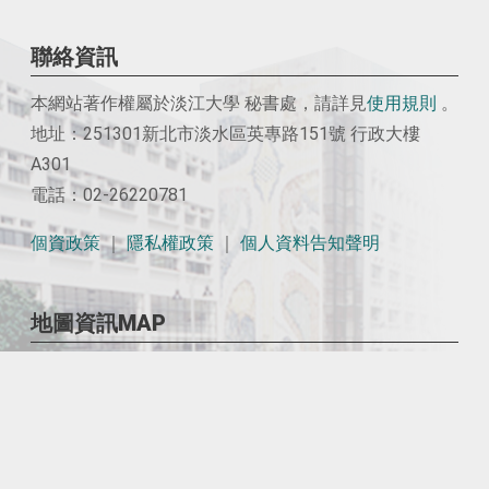
聯絡資訊
本網站著作權屬於淡江大學 秘書處，請詳見
使用
規則
。
地址：251301新北市淡水區英專路151號 行政大樓
A301
電話：02-26220781
個資政策
｜
隱私權政策
｜
個人資料告知聲明
地圖資訊MAP