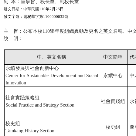
副
本：董事會、校長室、副校長室
發文日期：中華民國
110
年
7
月
26
日
發文字號：處秘華字第
1100000035
號
主 旨：公布本校
110
學年度組織異動及更名之英文名稱、中
說 明：
中、英文名稱
中文簡稱
代
永續發展與社會創新中心
Center for Sustainable Development and Social
永續中心
中
Innovation
社會實踐策略組
社會實踐組
永
Social Practice and Strategy Section
校史組
校史組
圖
Tamkang History Section