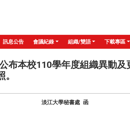
訊息公告
會議紀錄
組織/雙語
下載專區
5號-公布本校110學年度組織異
照。
淡江大學秘書處
函