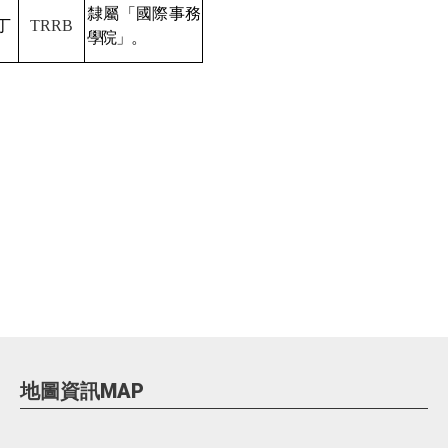
隸屬「國際事務
丁
TRRB
學院」。
地圖資訊MAP