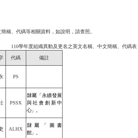
文簡稱、代碼等相關資料，如說明，請查照。
110
學年度組織異動及更名之英文名稱、中文簡稱、代碼表
字
代碼
備註
永
PS
隸屬「永續發展
社
PSSX
與社會創新中
心」。
隸屬「圖書
史
ALHX
館」。