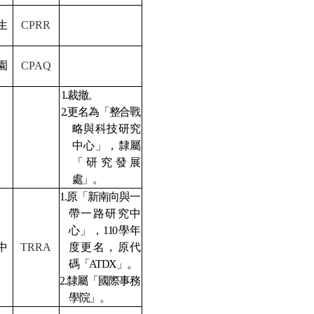
生
CPRR
園
CPAQ
1.
裁撤。
2.
更名為「整合戰
略與科技研究
中心」，隸屬
「研究發展
處」。
1.
原
「新南向與一
帶一路研究中
心」，
110
學年
中
TRRA
度更名，原代
碼「
ATDX
」
。
2.
隸屬「國際事務
學院」。