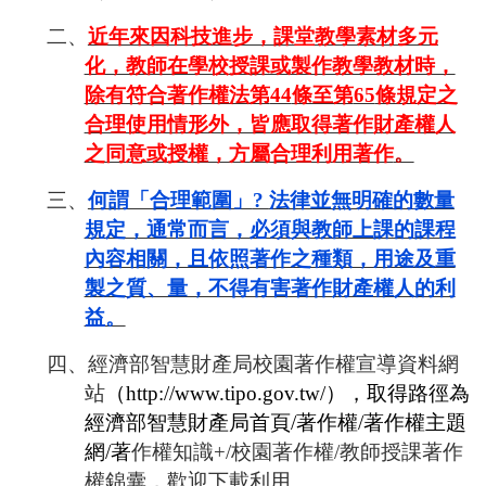
二、
近年來因科技進步，課堂教學素材多元
化，教師在學校授課或製作教學教材時，
除有符合著作權法第
44
條至第
65
條規定之
合理使用情形外，皆應取得著作財產權人
之同意或授權，方屬合理利用著作
。
三、
何謂「合理範圍」
?
法律並無明確的數量
規定，通常而言，必須與教師上課的課程
內容相關，且依照著作之種類，用途及重
製之質、量，不得有害著作財產權人的利
益。
四、經濟部智慧財產局校園著作權宣導資料網
站
（
http://www.tipo.gov.tw/
），取得路徑為
經濟部智慧財產局首頁/
著作權/
著作權主題
網/
著
作權知識
+/
校園著作權
/
教師授課著作
權錦囊，歡迎下載利用。