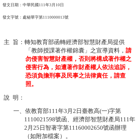
發文日期：中華民國
111
年
3
月
10
日
發文字號：處秘華字第
1110000013
號
主
旨：轉知教育部函轉經濟部智慧財產局提供
「教師授課著作權錦囊」之宣導資料，
請
勿侵害智慧財產權，否則將構成著作權之
侵害行為，如遭著作財產權人依法追訴，
恐須負擔刑事及民事之法律責任，請查
照。
說
明：
一、依教育部
111
年
3
月
2
日臺教高
(
一
)
字第
1110021598
號函、經濟部智慧財產局
111
年
2
月
25
日智著字第
11160002650
號函辦理
（如
附加檔案）
。