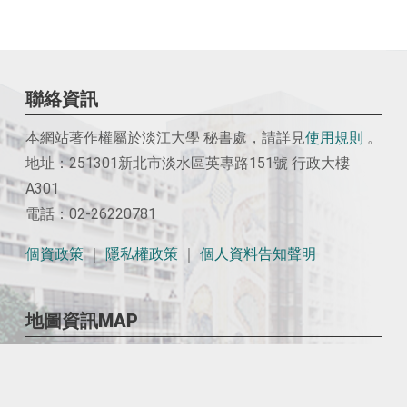
聯絡資訊
本網站著作權屬於淡江大學 秘書處，請詳見
使用
規則
。
地址：251301新北市淡水區英專路151號 行政大樓
A301
電話：02-26220781
個資政策
｜
隱私權政策
｜
個人資料告知聲明
地圖資訊MAP