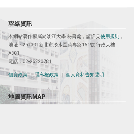
聯絡資訊
本網站著作權屬於淡江大學 秘書處，請詳見
使用
規則
。
地址：251301新北市淡水區英專路151號 行政大樓
A301
電話：02-26220781
個資政策
｜
隱私權政策
｜
個人資料告知聲明
地圖資訊MAP