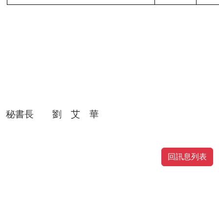
秘書長 劉 艾
華
回訊息列表