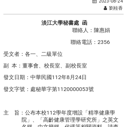
2023-08-24
劉桂香
淡江大學秘書處
函
聯絡人：陳惠娟
2356
聯絡電話：
受文者：各一、二級單位
副
本：董事會、校長室、副校長室
112
8
24
發文日期：中華民國
年
月
日
1120000053
發文字號：處秘華字第
號
112
主 旨：公布本校
學年度增設
「精準健康學
院」、「高齡健康管理學研究所」
之英文
名稱、中文簡稱、代碼
等相關資料，請查